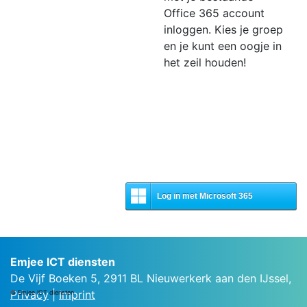
Office 365 account
inloggen. Kies je groep
en je kunt een oogje in
het zeil houden!
Log in met Microsoft 365
Emjee ICT diensten
De Vijf Boeken 5
,
2911 BL
Nieuwerkerk aan den IJssel
,
Privacy
|
Imprint
© Emjee ICT diensten